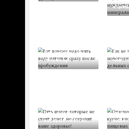
опред
Вот почему надо
Как не
пить воду
новог
Пять шагов,
Опасн
которые не стоят
вашей 