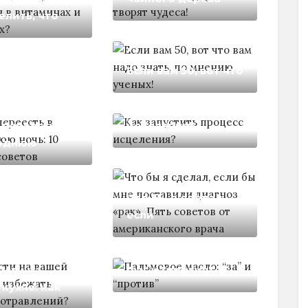
елить, что
Если вам 50, вот что
Как запустить
процесс
 переесть в
исцеления?
однюю
Что бы я сделал,
если
Пальмовое масло:
ости на
"за" и "против"
кухне: как
Тайная жизнь воды