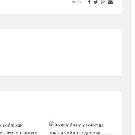
Share
Волшебные
свойства масла
ь себя: как
чайного дерева