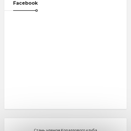
Facebook
Стань членом Кораллового клуба