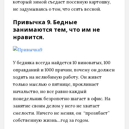
который зимой съедает посевную картошку,
не задумываясь о том, что сеять весной.
Привычка 9. Бедные
занимаются тем, что им не
нравится.
Нажмите "Нравится",
чтобы читать нас в Facebook!
У бедняка всегда найдется 10 виноватых, 100
оправданий и 1000 причин, почему он должен
ходить на нелюбимую работу. Он живет
только мыслью о пятнице, проклинает
начальство, но все равно каждый
понедельник безропотно шагает в офис. На
Спасибо, я уже с вами
занятие своим делом у него не хватает
смелости. Hичего не меняя, oн “прозябает”
собственную жизнь…год за годом.