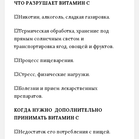
ЧТО
РАЗРУШАЕТ ВИТАМИН
С
💥Никотин, алкоголь, сладкая газировка.
💥Термическая обработка, хранение под
Нажмите "Нравится",
прямым солнечным светом и
чтобы читать нас в Facebook!
транспортировка ягод, овощей и фруктов.
💥Процесс пищеварения.
💥Стресс, физические нагрузки.
💥Болезни и прием лекарственных
Спасибо, я уже с вами
препаратов.
КОГДА НУЖНО ДОПОЛНИТЕЛЬНО
ПРИНИМАТЬ
ВИТАМИН
С
💥Недостаток его потребления с пищей.