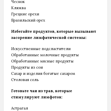
Чеснок
Клюква
Грецкие орехи
Бразильский орех
Избегайте продуктов, которые вызывают
Нажмите "Нравится",
засорение лимфатической системы:
чтобы читать нас в Facebook!
Искусственные подсластители
Обработанные молочные продукты
Обработанные мясные продукты
Продукты из сои
Сахар и изделия богатые сахаром
Столовая соль
Спасибо, я уже с вами
Готовьте чаи из трав, которые
стимулируют лимфоток:
Астрагал