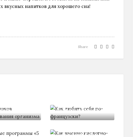
х вкусных напитков для хорошего сна!
Share
знаков
оживания
Kaк любить себя
изма
по-французски?
ные
Как именно
аммы «5
кислотно-
щелочной баланс