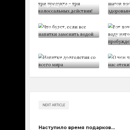
продукта -
восст
Что будет, если все
напитки
Вот п
пить в
Напитки
О чем
долголетия со
преду
всего мира
нас от
NEXT ARTICLE
Наступило время подарков…