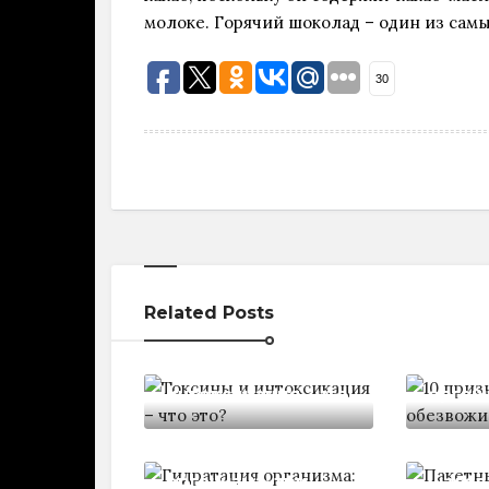
молоке. Горячий шоколад – один из самы
30
Related Posts
10 при
Токсины и
обезв
интоксикация - что
орган
Пакет
Гидратация
прогр
организма: три
шагов