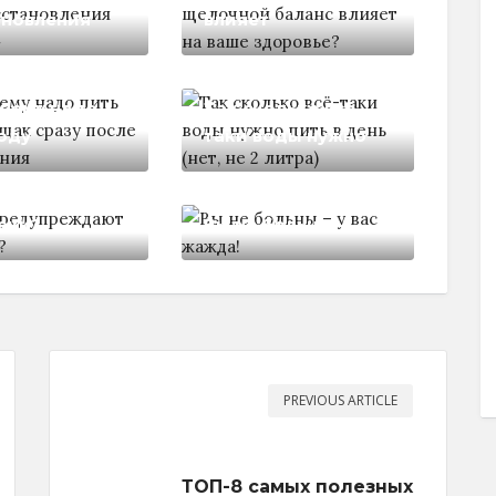
ановления
влияет
очему надо
Так сколько всё-
оду
таки воды нужно
преждают
еки?
Вы не больны -
PREVIOUS ARTICLE
ТОП-8 самых полезных