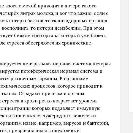
е азота с мочой приводит к потере такого
четырёх литрах молока, и вот что важно: если с
ить потерю белков, то ткани здоровых органов
е восполнить, то потери неизбежны. При этом
вует белком того органа, который уже болен.
ле стресса обостряются их хронические
ивируется центральная нервная система, которая
изируется периферическая нервная система и
тся различные гормоны. В организме
охимических процессов, которое приводит к
тканях. Страдают при этом и органы,
 стресса в крови резко возрастает уровень
 концентрация которых подавляет иммунную
ка и животных от чужеродных веществ и
рганизм извне, например, вирусов и бактерий,
ток, превратившихся в опухолевые.