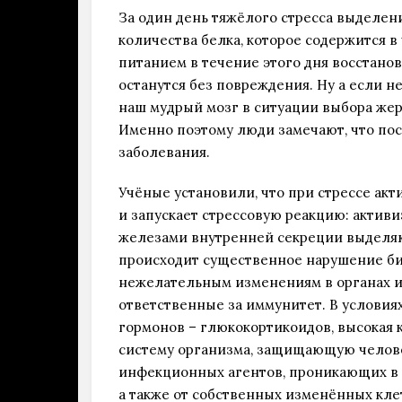
За один день тяжёлого стресса выделени
количества белка, которое содержится в 
питанием в течение этого дня восстанов
останутся без повреждения. Ну а если н
наш мудрый мозг в ситуации выбора жерт
Именно поэтому люди замечают, что пос
заболевания.
Учёные установили, что при стрессе акт
и запускает стрессовую реакцию: актив
железами внутренней секреции выделяю
происходит существенное нарушение би
нежелательным изменениям в органах и 
ответственные за иммунитет. В условиях
гормонов – глюкокортикоидов, высокая
систему организма, защищающую челове
инфекционных агентов, проникающих в о
а также от собственных изменённых кле