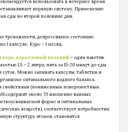
рекомендуется использовать в вечернее время
 Востанавливает нервную систему. Применение
ремя еды во второй половине дня.
во тревожности, депрессивное состояние.
о 1 капсуле. Курс – 1 месяц.
я вода, коралловый кальций
– один пакетик
стью 1,5 – 2 литра, пить за 15-20 минут до еды
ии суток. Можно запивать капсулы, таблетки и
рганизме оптимального водного баланса.
и свойствами (пониженным поверхностным
рН,содержит около 70 жизненно важных
 легкоусваиваемой форме и оптимальных
сических веществ), соответствует потребностям
нную структуру атомов, становится