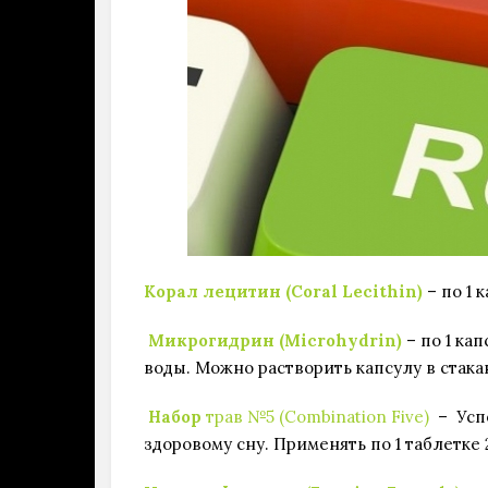
Корал лецитин (Coral Lecithin)
– по 1 к
Микрогидрин (Microhydrin)
– по 1 ка
воды. Можно растворить капсулу в стакан
Набор
трав №5 (Combination Five)
– Успо
здоровому сну. Применять по 1 таблетке 2