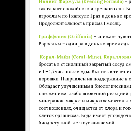
Ивнинг Формула (Evening Formula)
– 
как гарант спокойного и крепкого сна.
взрослым по 1 капсуле 1 раз в день во в
Продолжительность приёма 1 месяц.
Гриффония (Griffonia)
– снижает чувст
Взрослым – один ра в день во время еды п
Корал-Майн (Coral-Mine), Кораллова
бросать в стеклянный закрытый сосуд емко
и 1 – 1,5 часа после еды. Выпить в течен
порошки. Направлен на поддержание в о
Обладает улучшенными биологическим
натяжением, слабо щелочной реакцией 
минералов, макро- и микроэлементов в
соотношениях, очищается от хлора и ток
клеток организма. Вода имеет упорядоче
биодоступной, легкоусваиваемой.