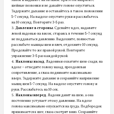
шейные позвонки и не давайте голове опуститься.
Задержите дыхание и оставайтесь в таком положении
5-7 секунд. На выдохе опустите руки и расслабьтесь
на 10 секунд. Повторите 3-5 раз.
Давление в стороны
. Сделайте вдох, надавите
левой ладонью на висок, стараясь в течение 5-7 секунд
не поддаваться давлению. Выдохните, полностью
расслабьте мышцы шеи и плеч, отдохните 10 секунд.
Проделайте то же правой рукой. Повторите
упражнение 3-5 раз каждой рукой.
Наклоны назад
. Ладонями охватите шею сзади, на
вдохе – отведите голову назад, преодолевая
сопротивление, а глаза поднимите максимально
вверх. Задержите дыхание и сохраняйте напряжение
мышц шеи 5-7 секунд. На выдохе опустите голову и
руки. Расслабьтесь на 10 сек.
Наклоны вперед
. Ладони давят на шею, а она
постепенно уступает этому давлению. На вдохе
голова максимально опускается на грудь. Подбородок
прижимается к шее, глаза смотрят вниз. Сохраняйте