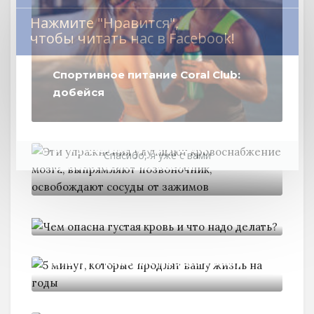
Нажмите "Нравится",
чтобы читать нас в Facebook!
Спортивное питание Coral Club:
добейся
Эти упражнения улучшают
Спасибо, я уже с вами
кровоснабжение мозга,
Чем опасна густая кровь и
5 минут, которые продлят вашу
10 хитростей, которые помогут