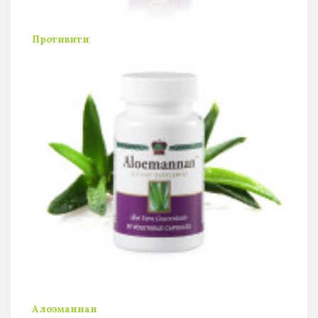
Противити
Алоэманнан