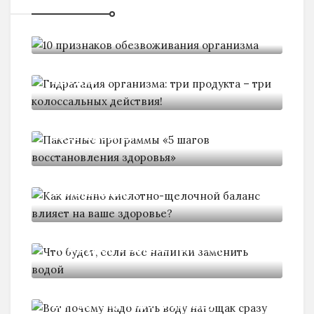
10 признаков обезвоживания
организма
Гидратация организма: три
продукта -
Пакетные программы «5 шагов
восстановления
Нажмите "Нравится",
Как именно кислотно-щелочной
чтобы читать нас в Facebook!
баланс влияет
Что будет, если все напитки
Спасибо, я уже с вами
Вот почему надо пить воду