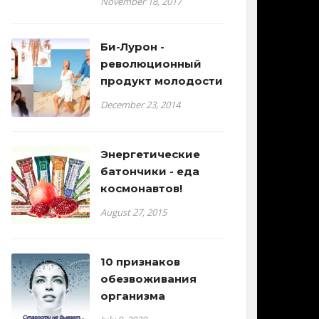
November 18, 2017
Би-Лурон -
революционный
продукт молодости
December 23, 2014
Энергетические
батончики - еда
космонавтов!
August 27, 2015
10 признаков
обезвоживания
организма