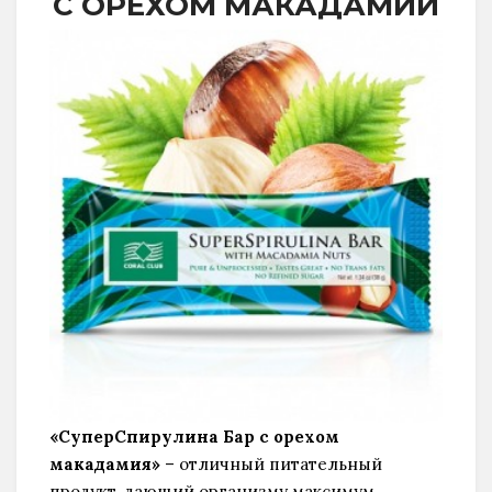
С ОРЕХОМ МАКАДАМИИ
«СуперСпирулина Бар с орехом
макадамия»
– отличный питательный
продукт, дающий организму максимум