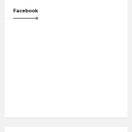
Facebook
Нажмите "Нравится",
чтобы читать нас в Facebook!
Спасибо, я уже с вами