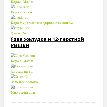
Корал-Майн
Корал-Келп
Кора муравьиного дерева c селеном
Фито-Си
Язва желудка и 12-перстной
кишки
Корал-Майн
Алоэманнан
Зеленое золото
Микрогидрин