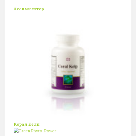
Ассимилятор
Корал Келп