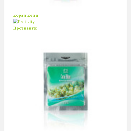
Корал Келп
Противити
Нажмите "Нравится",
чтобы читать нас в Facebook!