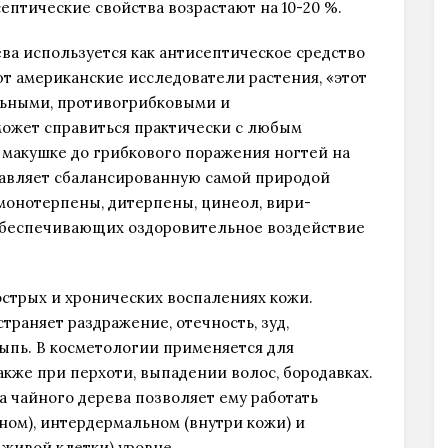
ептические свойства возрастают на 10-20 %.
ва используется как антисептическое средство
ют американские исследователи растения, «этот
льными, противогрибковыми и
ожет справиться практически с любым
 макушке до грибкового поражения ногтей на
ставляет сбалансированную самой природой
монотерпены, дитерпены, цинеол, вири-
 обеспечивающих оздоровительное воздействие
стрых и хронических воспалениях кожи.
раняет раздражение, отечность, зуд,
ыпь. В косметологии применяется для
акже при перхоти, выпадении волос, бородавках.
 чайного дерева позволяет ему работать
ом), интердермальном (внутри кожи) и
живой клетки) уровне.