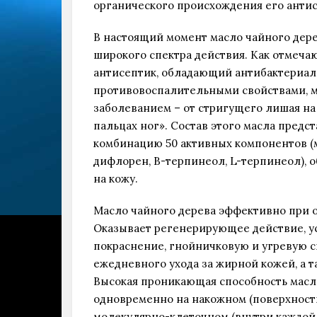
органического происхождения его антис
В настоящий момент масло чайного дере
широкого спектра действия. Как отмеча
антисептик, обладающий антибактериа
противовоспалительными свойствами, м
заболеванием – от стригущего лишая на
пальцах ног». Состав этого масла пред
комбинацию 50 активных компонентов (
дифлорен, В-терпинеол, L-терпинеол),
на кожу.
Масло чайного дерева эффективно при о
Оказывает регенерирующее действие, уст
покраснение, гнойничковую и угревую с
ежедневного ухода за жирной кожей, а т
Высокая проникающая способность масла
одновременно на накожном (поверхностн
молекулярно-клеточном (внутри каждой 