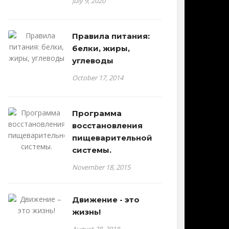
July 9, 2020
Правила питания:
белки, жиры,
углеводы
October 17, 2014
Программа
восстановления
пищеварительной
системы.
November 18, 2015
Движение - это
жизнь!