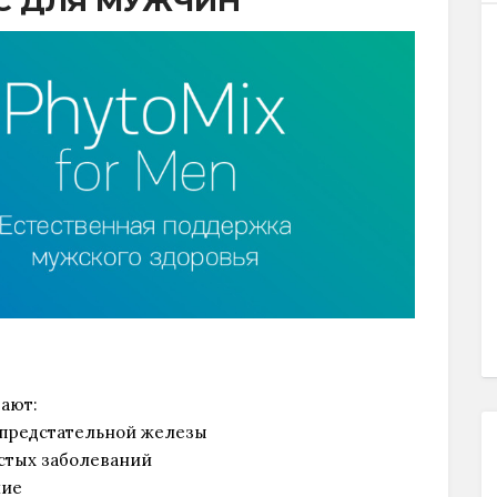
 ДЛЯ МУЖЧИН
ают:
 предстательной железы
истых заболеваний
ние